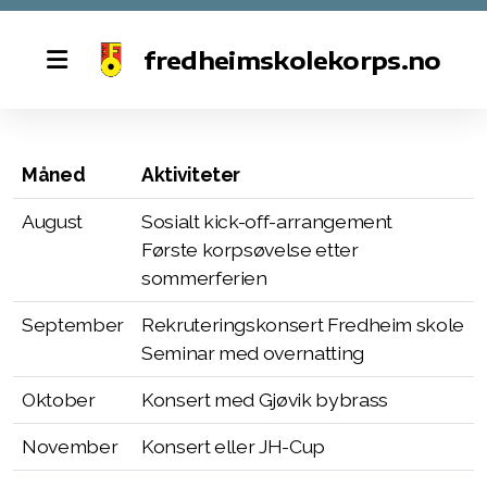
fredheimskolekorps.no
Historie
Måned
Aktiviteter
Styret
August
Sosialt kick-off-arrangement
Kontakt oss
Første korpsøvelse etter
sommerferien
Fredheim skolekorps 50 år
September
Rekruteringskonsert Fredheim skole
Seminar med overnatting
Øvinger
Oktober
Konsert med Gjøvik bybrass
Dugnad
November
Konsert eller JH-Cup