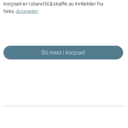
korpset er i stand til å skaffe av inntekter fra
f.eks.
dugnader
.
Bli med i korpset