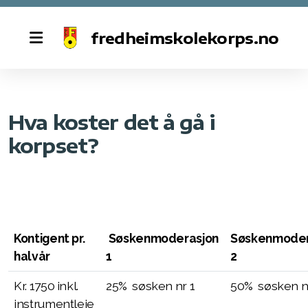
fredheimskolekorps.no
Historie
Hva koster det å gå i
Styret
korpset?
Kontakt oss
Fredheim skolekorps 50 år
Kontigent pr.
Søskenmoderasjon
Søskenmoder
Øvinger
halvår
1
2
Dugnad
Kr. 1750 inkl.
25% søsken nr 1
50% søsken n
instrumentleie